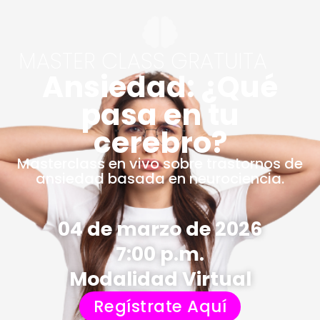
MASTER CLASS GRATUITA
Ansiedad: ¿Qué
pasa en tu
cerebro?
Masterclass en vivo sobre trastornos de
ansiedad basada en neurociencia.
04 de marzo de 2026
7:00 p.m.
Modalidad Virtual
Regístrate Aquí