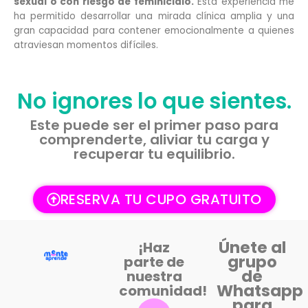
sexual o con riesgo de feminicidio.
Esta experiencia me
ha permitido desarrollar una mirada clínica amplia y una
gran capacidad para contener emocionalmente a quienes
atraviesan momentos difíciles.
No ignores lo que sientes.
Este puede ser el primer paso para
comprenderte, aliviar tu carga y
recuperar tu equilibrio.
RESERVA TU CUPO GRATUITO
Únete al
¡Haz
grupo
parte de
de
nuestra
Whatsapp
comunidad!
I
F
Y
W
para