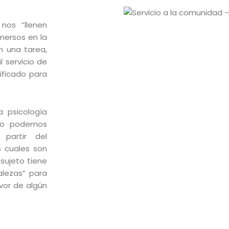
nos “llenen
ersos en la
n una tarea,
l servicio de
ificado para
a psicología
omo podemos
partir del
s cuales son
sujeto tiene
lezas” para
vor de algún