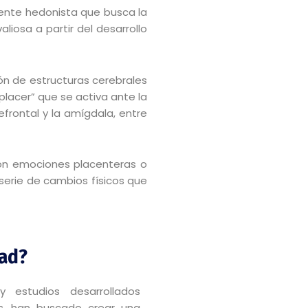
riente hedonista que busca la
liosa a partir del desarrollo
ión de estructuras cerebrales
placer” que se activa ante la
efrontal y la amígdala, entre
con emociones placenteras o
serie de cambios físicos que
dad?
 estudios desarrollados
as, han buscado crear una