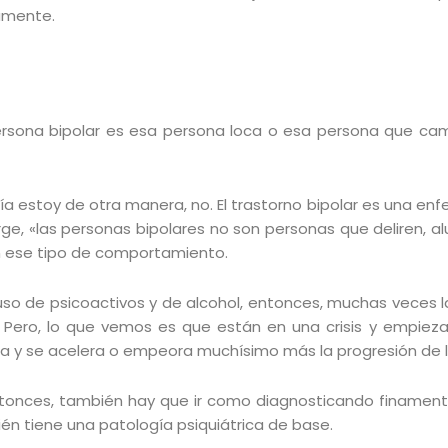
amente.
rsona bipolar es esa persona loca o esa persona que ca
día estoy de otra manera, no. El trastorno bipolar es una en
ge, «las personas bipolares no son personas que deliren, a
n ese tipo de comportamiento.
so de psicoactivos y de alcohol, entonces, muchas veces la
 Pero, lo que vemos es que están en una crisis y empieza
a y se acelera o empeora muchísimo más la progresión de la 
ntonces, también hay que ir como diagnosticando finament
n tiene una patología psiquiátrica de base.