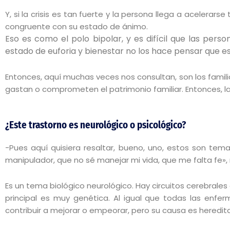
Y, si la crisis es tan fuerte y la persona llega a acelerar
congruente con su estado de ánimo.
Eso es como el polo bipolar, y es difícil que las per
estado de euforia y bienestar no los hace pensar que e
Entonces, aquí muchas veces nos consultan, son los famil
gastan o comprometen el patrimonio familiar. Entonces, l
¿Este trastorno es neurológico o psicológico?
-Pues aquí quisiera resaltar, bueno, uno, estos son tem
manipulador, que no sé manejar mi vida, que me falta fe», 
Es un tema biológico neurológico. Hay circuitos cerebrale
principal es muy genética. Al igual que todas las enfe
contribuir a mejorar o empeorar, pero su causa es heredita