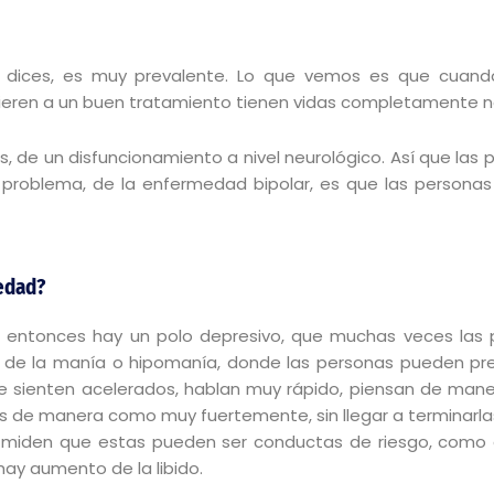
o dices, es muy prevalente. Lo que vemos es que cuand
hieren a un buen tratamiento tienen vidas completamente n
, de un disfuncionamiento a nivel neurológico. Así que la
el problema, de la enfermedad bipolar, es que las persona
edad?
, entonces hay un polo depresivo, que muchas veces las p
olo de la manía o hipomanía, donde las personas pueden p
se sienten acelerados, hablan muy rápido, piensan de man
es de manera como muy fuertemente, sin llegar a terminarla
no miden que estas pueden ser conductas de riesgo, com
hay aumento de la libido.