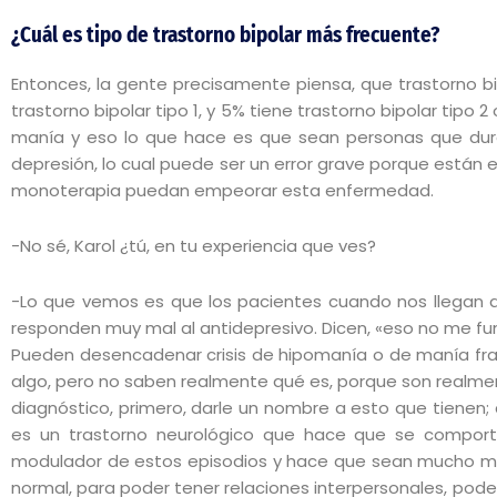
¿Cuál es tipo de trastorno bipolar más frecuente?
Entonces, la gente precisamente piensa, que trastorno bip
trastorno bipolar tipo 1, y 5% tiene trastorno bipolar tipo
manía y eso lo que hace es que sean personas que duren
depresión, lo cual puede ser un error grave porque están 
monoterapia puedan empeorar esta enfermedad.
-No sé, Karol ¿tú, en tu experiencia que ves?
-Lo que vemos es que los pacientes cuando nos llegan a 
responden muy mal al antidepresivo. Dicen, «eso no me fun
Pueden desencadenar crisis de hipomanía o de manía fran
algo, pero no saben realmente qué es, porque son realmente 
diagnóstico, primero, darle un nombre a esto que tienen;
es un trastorno neurológico que hace que se compo
modulador de estos episodios y hace que sean mucho má
normal, para poder tener relaciones interpersonales, poder