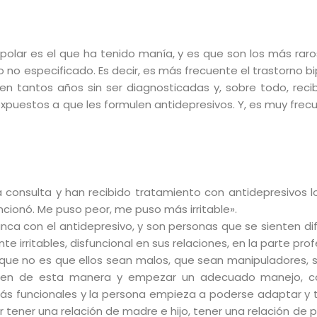
olar es el que ha tenido manía, y es que son los más raros
 2 o no especificado. Es decir, es más frecuente el trastorno 
 tantos años sin ser diagnosticadas y, sobre todo, reci
expuestos a que les formulen antidepresivos. Y, es muy frec
consulta y han recibido tratamiento con antidepresivos lo
cionó. Me puso peor, me puso más irritable».
ca con el antidepresivo, y son personas que se sienten di
irritables, disfuncional en sus relaciones, en la parte prof
 que no es que ellos sean malos, que sean manipuladores, 
rten de esta manera y empezar un adecuado manejo, 
s funcionales y la persona empieza a poderse adaptar y
 tener una relación de madre e hijo, tener una relación de 