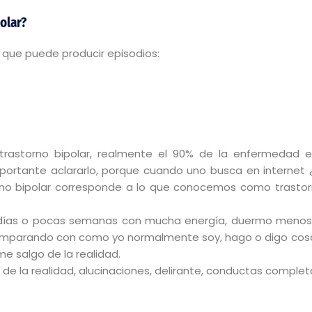
olar?
 que puede producir episodios:
trastorno bipolar, realmente el 90% de la enfermedad e
portante aclararlo, porque cuando uno busca en internet ¿
no bipolar corresponde a lo que conocemos como trastorn
 días o pocas semanas con mucha energía, duermo menos 
comparando con como yo normalmente soy, hago o digo cos
me salgo de la realidad.
o de la realidad, alucinaciones, delirante, conductas comp