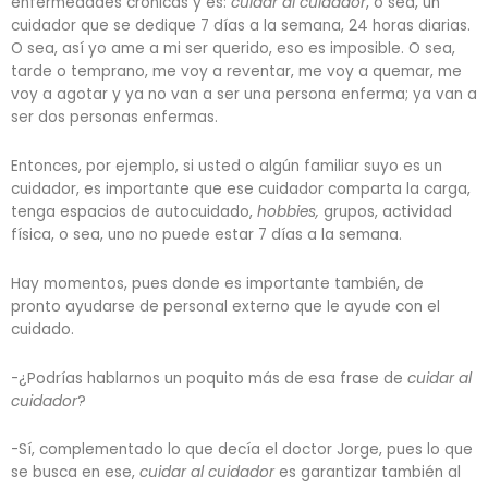
enfermedades crónicas y es:
cuidar al cuidador
, o sea, un
cuidador que se dedique 7 días a la semana, 24 horas diarias.
O sea, así yo ame a mi ser querido, eso es imposible. O sea,
tarde o temprano, me voy a reventar, me voy a quemar, me
voy a agotar y ya no van a ser una persona enferma; ya van a
ser dos personas enfermas.
Entonces, por ejemplo, si usted o algún familiar suyo es un
cuidador, es importante que ese cuidador comparta la carga,
tenga espacios de autocuidado,
hobbies,
grupos, actividad
física, o sea, uno no puede estar 7 días a la semana.
Hay momentos, pues donde es importante también, de
pronto ayudarse de personal externo que le ayude con el
cuidado.
-¿Podrías hablarnos un poquito más de esa frase de
cuidar al
cuidador
?
-Sí, complementado lo que decía el doctor Jorge, pues lo que
se busca en ese,
cuidar al cuidador
es garantizar también al