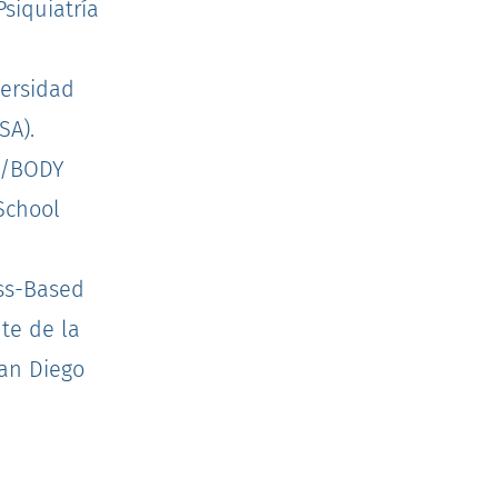
siquiatría
versidad
SA).
D/BODY
School
ess-Based
ute de la
San Diego
n