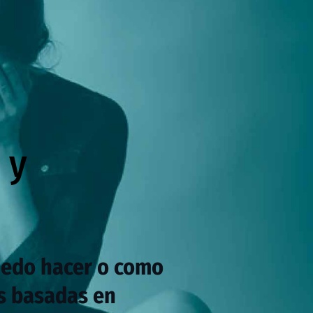
 y
uedo hacer o como
s basadas en