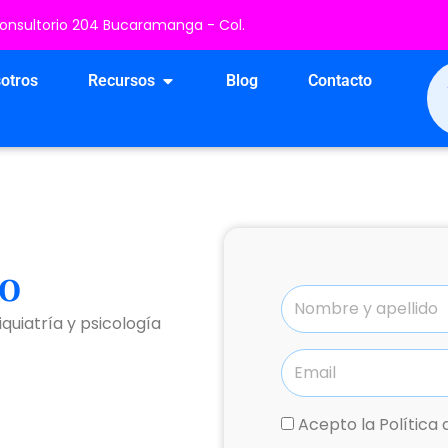
 Consultorio 204 Bucaramanga - Col.
os
Open Recursos
otros
Recursos
Blog
Contacto
ro
quiatría y psicología
Acepto la Política 