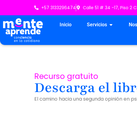
Ir
+57 3133296474
Calle 51 # 34 -17, Piso 2
al
contenido
Open Servici
Inicio
Servicios
Nos
Recurso gratuito
Descarga el lib
El camino hacia una segunda opinión en psi