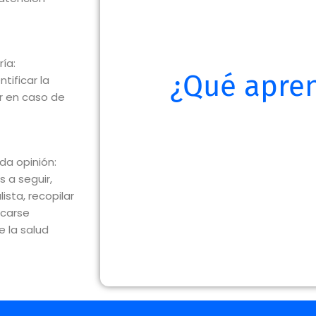
ía:
¿Qué apre
tificar la
r en caso de
da opinión:
 a seguir,
sta, recopilar
icarse
 la salud