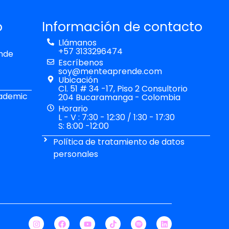
o
Información de contacto
Llámanos
+57 3133296474
nde
Escríbenos
soy@menteaprende.com
Ubicación
Cl. 51 # 34 -17, Piso 2 Consultorio
ademic
204 Bucaramanga - Colombia
Horario
L - V : 7:30 - 12:30 / 1:30 - 17:30
S: 8:00 -12:00
Política de tratamiento de datos
personales
I
F
Y
S
L
n
a
o
p
i