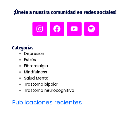
¡Únete a nuestra comunidad en redes sociales!
I
F
Y
S
n
a
o
p
s
c
u
o
t
e
t
t
Categorías
a
b
u
i
Depresión
g
o
b
f
Estrés
Fibromialgia
r
o
e
y
Mindfulness
a
k
Salud Mental
m
Trastorno bipolar
Trastorno neurocognitivo
Publicaciones recientes