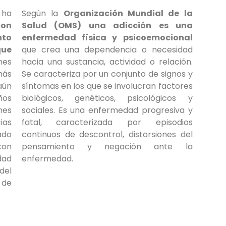
 ha
Según la
Organización Mundial de la
con
Salud (OMS)
una a
dicción es una
nto
enfermedad física y psicoemocional
que
que crea una dependencia o necesidad
nes
hacia una sustancia, actividad o relación.
más
Se caracteriza por un conjunto de signos y
aún
síntomas en los que se involucran factores
ños
biológicos, genéticos, psicológicos y
nes
sociales. Es una enfermedad progresiva y
ias
fatal, caracterizada por episodios
ado
continuos de descontrol, distorsiones del
con
pensamiento y negación ante la
dad
enfermedad.
del
 de