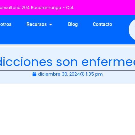
 Consultorio 204 Bucaramanga - Col.
os
Open Recursos
otros
Recursos
Blog
Contacto
dicciones son enferm
diciembre 30, 2024
1:35 pm