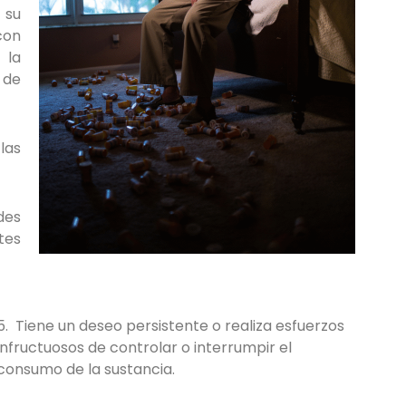
 su
con
 la
 de
las
des
tes
5. Tiene un deseo persistente o realiza esfuerzos
infructuosos de controlar o interrumpir el
consumo de la sustancia.