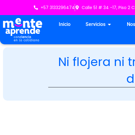
Ir
+57 3133296474
Calle 51 # 34 -17, Piso 2
al
contenido
Open Servici
Inicio
Servicios
Nos
Ni flojera ni
d