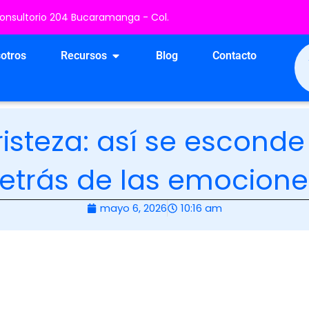
 Consultorio 204 Bucaramanga - Col.
os
Open Recursos
otros
Recursos
Blog
Contacto
 tristeza: así se escond
etrás de las emocione
mayo 6, 2026
10:16 am